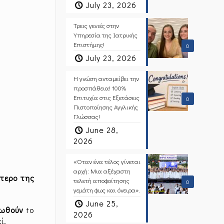
July 23, 2026
Τρεις γενιές στην
Υπηρεσία της Ιατρικής
Επιστήμης!
0
July 23, 2026
Η γνώση ανταμείβει την
προσπάθεια! 100%
Επιτυχία στις Εξετάσεις
0
Πιστοποίησης Αγγλικής
Γλώσσας!
June 28,
2026
«Όταν ένα τέλος γίνεται
αρχή: Μια αξέχαστη
τερο της
τελετή αποφοίτησης
0
γεμάτη φως και όνειρα».
June 25,
ρωθούν
to
2026
ί,