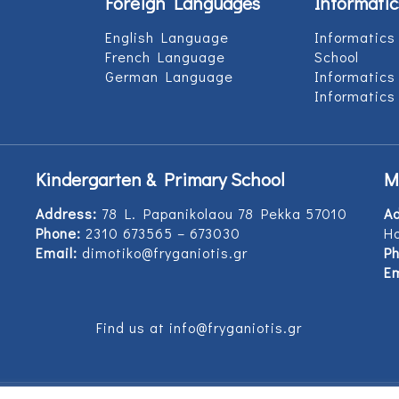
Foreign Languages
Informatic
English Language
Informatics
French Language
School
German Language
Informatics
Informatics
Kindergarten & Primary School
M
Address:
78 L. Papanikolaou 78 Pekka 57010
A
Phone:
2310 673565 – 673030
Ho
Email:
dimotiko@fryganiotis.gr
Ph
Em
Find us at info@fryganiotis.gr