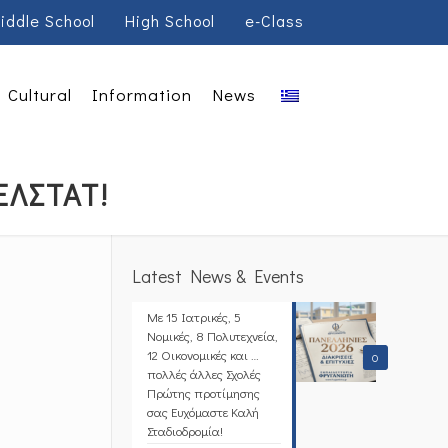
iddle School
High School
e-Class
Cultural
Information
News
ΕΛΣΤΑΤ!
Latest News & Events
Με 15 Ιατρικές, 5
Νομικές, 8 Πολυτεχνεία,
12 Οικονομικές και …
0
πολλές άλλες Σχολές
Πρώτης προτίμησης
σας Ευχόμαστε Καλή
Σταδιοδρομία!