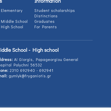
s
Information
 Elementary
Student scholarships
Distinctions
 Middle School
Graduates
 High School
For Parents
iddle School - High school
ddress:
Ai Giorgis, Papageorgiou General
spital Polychni 56532
one:
2310 692940 - 692941
ail:
gymlyk@fryganiotis.gr