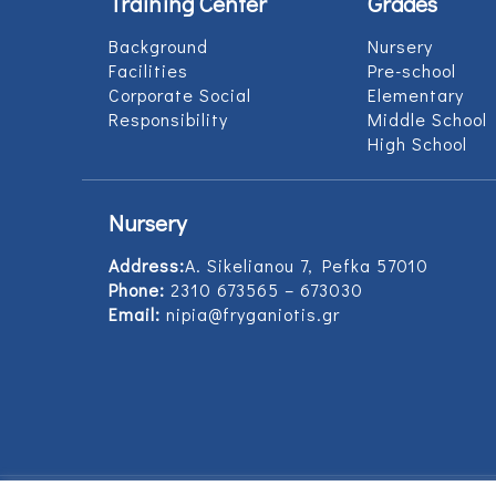
Training Center
Grades
Background
Nursery
Facilities
Pre-school
Corporate Social
Elementary
Responsibility
Middle School
High School
Nursery
Address:
Α. Sikelianou 7, Pefka 57010
Phone:
2310 673565 – 673030
Email:
nipia@fryganiotis.gr