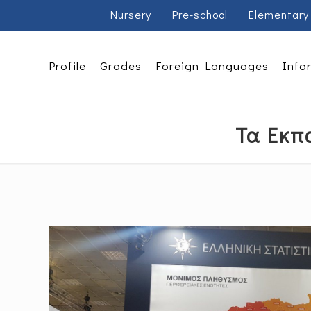
Nursery
Pre-school
Elementary
Profile
Grades
Foreign Languages
Info
Τα Εκπ