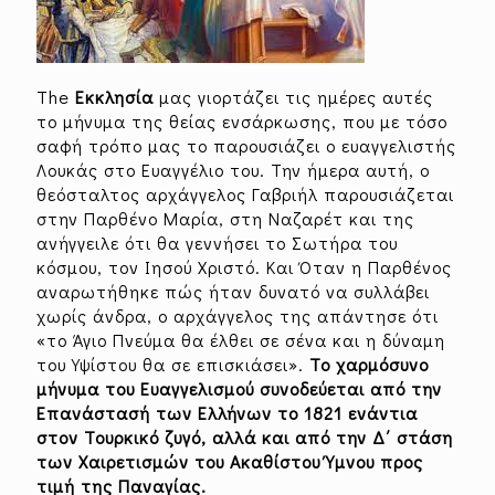
The
Εκκλησία
μας γιορτάζει τις ημέρες αυτές
το μήνυμα της θείας ενσάρκωσης, που με τόσο
σαφή τρόπο μας το παρουσιάζει ο ευαγγελιστής
Λουκάς στο Ευαγγέλιο του. Την ήμερα αυτή, ο
θεόσταλτος αρχάγγελος Γαβριήλ παρουσιάζεται
στην Παρθένο Μαρία, στη Ναζαρέτ και της
ανήγγειλε ότι θα γεννήσει το Σωτήρα του
κόσμου, τον Ιησού Χριστό. Και Όταν η Παρθένος
αναρωτήθηκε πώς ήταν δυνατό να συλλάβει
χωρίς άνδρα, ο αρχάγγελος της απάντησε ότι
«το Άγιο Πνεύμα θα έλθει σε σένα και η δύναμη
του Υψίστου θα σε επισκιάσει».
Το χαρμόσυνο
μήνυμα του Ευαγγελισμού συνοδεύεται από την
Επανάστασή των Ελλήνων το 1821 ενάντια
στον Τουρκικό ζυγό, αλλά και από την Δ΄ στάση
των Χαιρετισμών του Ακαθίστου Ύμνου προς
τιμή της Παναγίας.