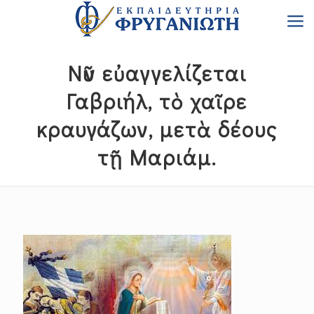
Νῦν εὐαγγελίζεται
Γαβριήλ, τὸ χαῖρε
κραυγάζων, μετὰ δέους
τῇ Μαριάμ.