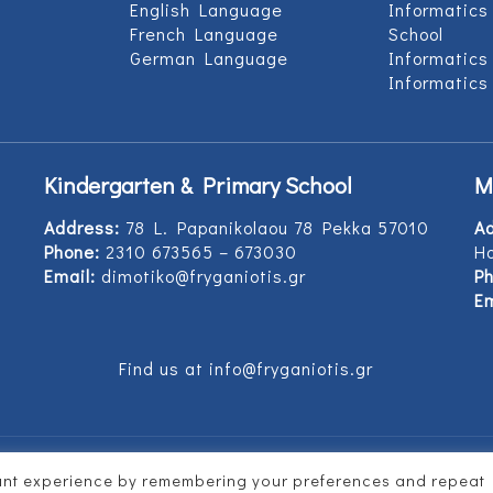
English Language
Informatics
French Language
School
German Language
Informatics
Informatics
Kindergarten & Primary School
M
Address:
78 L. Papanikolaou 78 Pekka 57010
A
Phone:
2310 673565 – 673030
Ho
Email:
dimotiko@fryganiotis.gr
Ph
Em
Find us at info@fryganiotis.gr
vant experience by remembering your preferences and repeat
d by
Vertitech