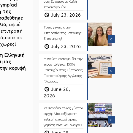
σας Ευχόμαστε Καλή
Olympiad
Σταδιοδρομία!
η της
July 23, 2026
ραβεύθηκε
λιο
, αφού
Τρεις γενιές στην
 επιτροπή
Υπηρεσία της Ιατρικής
νάμεσα σε
Επιστήμης!
0
 χώρες!
July 23, 2026
η Ελληνική
Η γνώση ανταμείβει την
υ μας
προσπάθεια! 100%
στην κορυφή
Επιτυχία στις Εξετάσεις
0
Πιστοποίησης Αγγλικής
Γλώσσας!
June 28,
2026
«Όταν ένα τέλος γίνεται
αρχή: Μια αξέχαστη
τελετή αποφοίτησης
0
γεμάτη φως και όνειρα».
June 25,