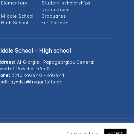
 Elementary
Student scholarships
Distinctions
 Middle School
Graduates
 High School
For Parents
iddle School - High school
ddress:
Ai Giorgis, Papageorgiou General
spital Polychni 56532
one:
2310 692940 - 692941
ail:
gymlyk@fryganiotis.gr
Cookie settings
ACCEPT