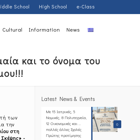
iddle School
High School
e-Class
Cultural
Information
News
αία και το όνομα του
ου!!!
Latest News & Events
Με 15 Ιατρικές, 5
τή των
Νομικές, 8 Πολυτεχνεία,
12 Οικονομικές και …
ια την
0
πολλές άλλες Σχολές
λίου
στη
Πρώτης προτίμησης
 Σκέψης» -