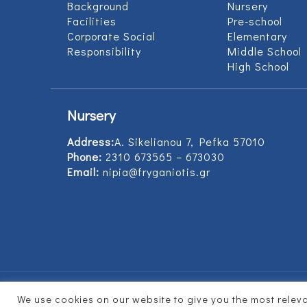
Background
Nursery
Facilities
Pre-school
Corporate Social
Elementary
Responsibility
Middle School
High School
Nursery
Address:
Α. Sikelianou 7, Pefka 57010
Phone:
2310 673565 – 673030
Email:
nipia@fryganiotis.gr
We use cookies on our website to give you the most rele
© 2017 Εκπαιδευτήρια Φρυγανιώτη - Develope