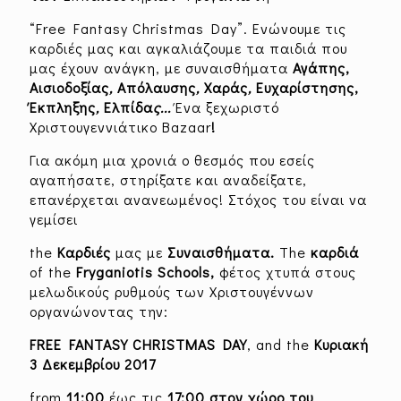
“Free Fantasy Christmas Day”. Ενώνουμε τις
καρδιές μας και αγκαλιάζουμε τα παιδιά που
μας έχουν ανάγκη, με συναισθήματα
Αγάπης,
Αισιοδοξίας
,
Απόλαυσης
,
Χαράς
,
Ευχαρίστησης,
Έκπληξης
,
Ελπίδα
ς...
Ένα ξεχωριστό
Χριστουγεννιάτικο Βazaar
!
Για ακόμη μια χρονιά ο θεσμός που εσείς
αγαπήσατε, στηρίξατε και αναδείξατε,
επανέρχεται ανανεωμένος! Στόχος του είναι να
γεμίσει
the
Καρδιές
μας με
Συναισθήματα.
The
καρδιά
of the
Fryganiotis Schools,
φέτος χτυπά στους
μελωδικούς ρυθμούς των Χριστουγέννων
οργανώνοντας την:
FREE FANTASY CHRISTMAS DAY
, and the
Κυριακή
3 Δεκεμβρίου
2017
from
11:00
έως τις
17:00 στον χώρο του