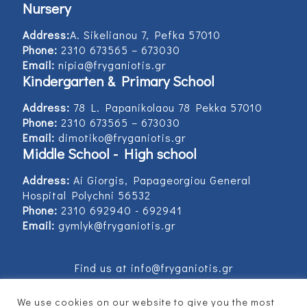
Nursery
Address:
Α. Sikelianou 7, Pefka 57010
Phone:
2310 673565 – 673030
Email:
nipia@fryganiotis.gr
Kindergarten & Primary School
Address:
78 L. Papanikolaou 78 Pekka 57010
Phone:
2310 673565 – 673030
Email:
dimotiko@fryganiotis.gr
Middle School - High school
Address:
Ai Giorgis, Papageorgiou General
Hospital Polychni 56532
Phone:
2310 692940 - 692941
Email:
gymlyk@fryganiotis.gr
Find us at info@fryganiotis.gr
We use cookies on our website to give you the most