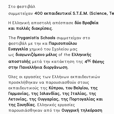
Στο φεστιβάλ
συμμετείχαν
400
εκπαιδευτικοί
S
.
T
.
E
.
M
.
(
S
cience,
T
e
Η Ελληνική αποστολή απέσπασε
δύο Βραβεία
και πολλές διακρίσεις
.
The
Fryganiotis Schools
συμμετείχαν στο
φεστιβάλ με την κα
Παρισοπούλου
Ευαγγελία
χημικό του Σχολείου μας
ως
διαγωνιζόμενο μέλος
of the
Ελληνικής
ης
αποστολής
μετά την κατάκτηση της
4
θέσης
στην Πανελλήνια διοργάνωση
.
Όλες οι εργασίες των Ελλήνων εκπαιδευτικών
προσκλήθηκαν να παρουσιασθούν στους
εκπαιδευτικούς της
Κύπρου, του Βελγίου, της
Γερμανίας, της Ισλανδίας, της Ιταλίας, της
Λετονίας, της Ουγγαρίας, της Πορτογαλίας και
της Σουηδίας
. Ελληνικές εργασίες
παρουσιάσθηκαν από την
Ουγγρική τηλεόραση