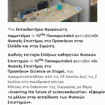
The
Εκπαιδευτήρια Φρυγανιώτη
the
συμμετείχαν
in
10
Πανευρωπαϊκό
φεστιβάλ
«Οι
Φυσικές Επιστήμες στο Προσκήνιο» στην
Ελλάδα και στην Ευρώπη.
Διεθνής επιτυχία Ελλήνων καθηγητών
Φυσικών
the
Επιστημών
in
10
Πανευρωπαϊκό
φεστιβάλ
«Οι
Φυσικές Επιστήμες στο
Προσκήνιο»
(
Science
on
Stage
),
που
πραγματοποιήθηκε από τις 29 Ιουνίου έως τις 2
Ιουλίου στο συνεδριακό κέντρο
Kölcsey στο Debrecen της Ουγγαρίας με θέμα:
«
Inventing
the
future
of
science
education
»
«Εφευρί
το μέλλον στην εκπαίδευση των Φυσικών
Επιστημών».