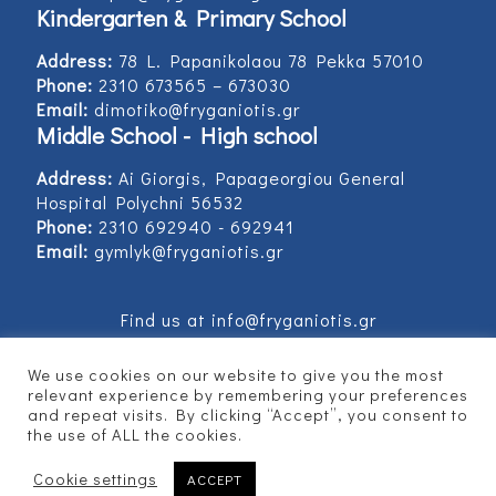
Kindergarten & Primary School
Address:
78 L. Papanikolaou 78 Pekka 57010
Phone:
2310 673565 – 673030
Email:
dimotiko@fryganiotis.gr
Middle School - High school
Address:
Ai Giorgis, Papageorgiou General
Hospital Polychni 56532
Phone:
2310 692940 - 692941
Email:
gymlyk@fryganiotis.gr
Find us at info@fryganiotis.gr
We use cookies on our website to give you the most
relevant experience by remembering your preferences
and repeat visits. By clicking “Accept”, you consent to
© 2017 Εκπαιδευτήρια Φρυγανιώτη - Developed
the use of ALL the cookies.
by
Vertitech
Cookie settings
ACCEPT