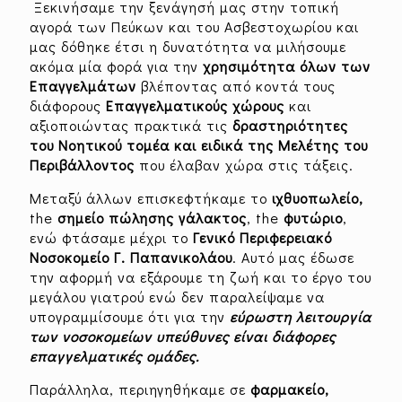
Ξεκινήσαμε την ξενάγησή μας στην τοπική
αγορά των Πεύκων και του Ασβεστοχωρίου και
μας δόθηκε έτσι η δυνατότητα να μιλήσουμε
ακόμα μία φορά για την
χρησιμότητα όλων των
Επαγγελμάτων
βλέποντας από κοντά τους
διάφορους
Επαγγελματικούς χώρους
και
αξιοποιώντας πρακτικά τις
δραστηριότητες
του Νοητικού τομέα και ειδικά της Μελέτης του
Περιβάλλοντος
που έλαβαν χώρα στις τάξεις.
Μεταξύ άλλων επισκεφτήκαμε το
ιχθυοπωλείο,
the
σημείο
πώλησης
γάλακτος
, the
φυτώριο
,
ενώ φτάσαμε μέχρι το
Γενικό
Περιφερειακό
Νοσοκομείο
Γ.
Παπανικολάου
. Αυτό μας έδωσε
την αφορμή να εξάρουμε τη ζωή και το έργο του
μεγάλου γιατρού ενώ δεν παραλείψαμε να
υπογραμμίσουμε ότι για την
εύρωστη λειτουργία
των νοσοκομείων υπεύθυνες είναι διάφορες
επαγγελματικές ομάδες.
Παράλληλα, περιηγηθήκαμε σε
φαρμακείο,