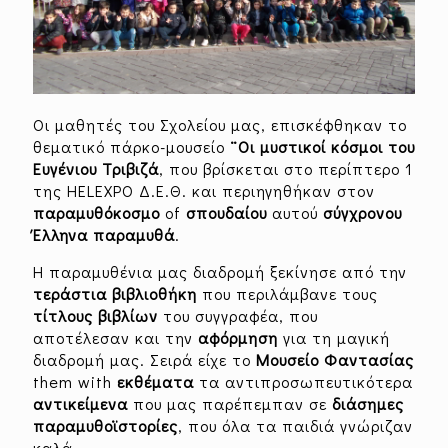
Οι μαθητές του Σχολείου μας, επισκέφθηκαν το
θεματικό πάρκο-μουσείο
¨Οι μυστικοί κόσμοι του
Ευγένιου Τριβιζά
, που βρίσκεται στο περίπτερο 1
της HELEXPO Δ.Ε.Θ. και περιηγηθήκαν στον
παραμυθόκοσμο
of
σπουδαίου
αυτού
σύγχρονου
Έλληνα
παραμυθά
.
Η παραμυθένια μας διαδρομή ξεκίνησε από την
τεράστια
βιβλιοθήκη
που περιλάμβανε τους
τίτλους
βιβλίων
του συγγραφέα, που
αποτέλεσαν και την
αφόρμηση
για τη μαγική
διαδρομή μας. Σειρά είχε το
Μουσείο
Φαντασίας
them with
εκθέματα
τα αντιπροσωπευτικότερα
αντικείμενα
που μας παρέπεμπαν σε
διάσημες
παραμυθοϊστορίες
, που όλα τα παιδιά γνώριζαν
καλά.