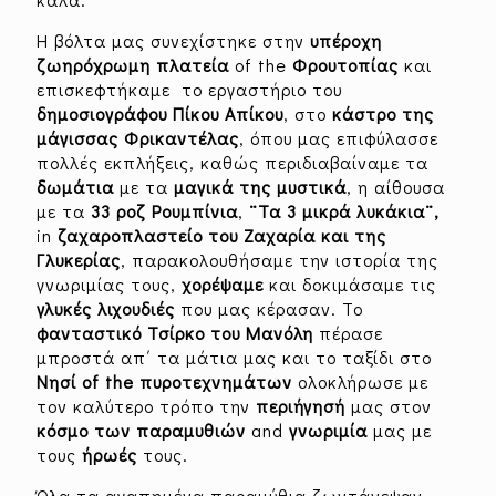
Η βόλτα μας συνεχίστηκε στην
υπέροχη
ζωηρόχρωμη
πλατεία
of the
Φρουτοπίας
και
επισκεφτήκαμε το εργαστήριο του
δημοσιογράφου
Πίκου
Απίκου
, στο
κάστρο της
μάγισσας Φρικαντέλας
, όπου μας επιφύλασσε
πολλές εκπλήξεις, καθώς περιδιαβαίναμε τα
δωμάτια
με τα
μαγικά της μυστικά
, η αίθουσα
με τα
33 ροζ Ρουμπίνια
,
¨Τα 3 μικρά λυκάκια¨,
in
ζαχαροπλαστείο του Ζαχαρία και της
Γλυκερίας
, παρακολουθήσαμε την ιστορία της
γνωριμίας τους,
χορέψαμε
και δοκιμάσαμε τις
γλυκές
λιχουδιές
που μας κέρασαν. Το
φανταστικό Τσίρκο του Μανόλη
πέρασε
μπροστά απ΄ τα μάτια μας και το ταξίδι στο
Νησί
of the
πυροτεχνημάτων
ολοκλήρωσε με
τον καλύτερο τρόπο την
περιήγησή
μας στον
κόσμο
των παραμυθιών
and
γνωριμία
μας με
τους
ήρωές
τους.
Όλα τα αγαπημένα παραμύθια ζωντάνεψαν