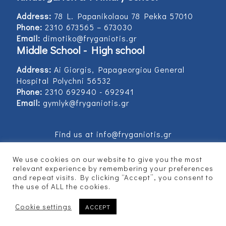
Address:
78 L. Papanikolaou 78 Pekka 57010
Phone:
2310 673565 – 673030
Email:
dimotiko@fryganiotis.gr
Middle School - High school
Address:
Ai Giorgis, Papageorgiou General
Hospital Polychni 56532
Phone:
2310 692940 - 692941
Email:
gymlyk@fryganiotis.gr
Find us at info@fryganiotis.gr
We use cookies on our website to give you the most
relevant experience by remembering your preferences
and repeat visits. By clicking “Accept”, you consent to
© 2017 Εκπαιδευτήρια Φρυγανιώτη - Developed
the use of ALL the cookies.
by
Vertitech
Cookie settings
ACCEPT