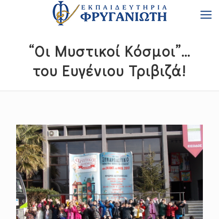
“Oι Μυστικοί Κόσμοι”…
του Ευγένιου Τριβιζά!