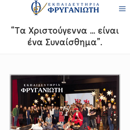
“Tα Χριστούγεννα … είναι
ένα Συναίσθημα”.