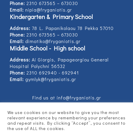
Phone:
2310 673565 – 673030
Email:
nipia@fryganiotis.gr
Kindergarten & Primary School
Address:
78 L. Papanikolaou 78 Pekka 57010
Phone:
2310 673565 – 673030
Email:
dimotiko@fryganiotis.gr
Middle School - High school
Address:
Ai Giorgis, Papageorgiou General
Hospital Polychni 56532
Phone:
2310 692940 - 692941
Email:
gymlyk@fryganiotis.gr
Find us at info@fryganiotis.gr
We use cookies on our website to give you the most
relevant experience by remembering your preferences
and repeat visits. By clicking “Accept”, you consent to
© 2017 Εκπαιδευτήρια Φρυγανιώτη - Developed
the use of ALL the cookies.