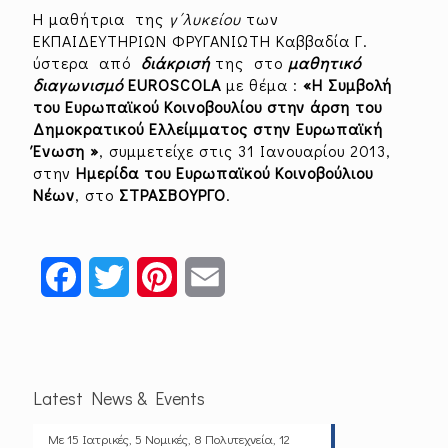
Η μαθήτρια της
γ΄λυκείου
των
ΕΚΠΑΙΔΕΥΤΗΡΙΩΝ ΦΡΥΓΑΝΙΩΤΗ Καββαδία Γ.
ύστερα από
διάκρισή
της στο
μαθητικό
διαγωνισμό
EUROSCOLA
με θέμα :
«Η Συμβολή
του Ευρωπαϊκού Κοινοβουλίου
στην άρση του
Δημοκρατικού Ελλείμματος στην Ευρωπαϊκή
Ένωση
»
, συμμετείχε στις 31 Ιανουαρίου 2013,
στην
Ημερίδα του
Ευρωπαϊκού Κοινοβούλιου
Νέων
, στο
ΣΤΡΑΣΒΟΥΡΓΟ
.
Facebook
Twitter
Pinterest
Email
Latest News & Events
Με 15 Ιατρικές, 5 Νομικές, 8 Πολυτεχνεία, 12