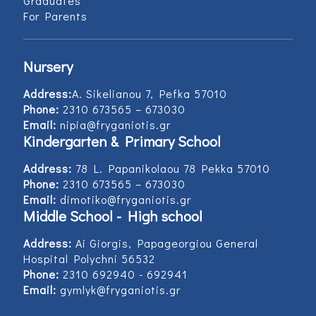
Graduates
For Parents
Nursery
Address:
Α. Sikelianou 7, Pefka 57010
Phone:
2310 673565 – 673030
Email:
nipia@fryganiotis.gr
Kindergarten & Primary School
Address:
78 L. Papanikolaou 78 Pekka 57010
Phone:
2310 673565 – 673030
Email:
dimotiko@fryganiotis.gr
Middle School - High school
Address:
Ai Giorgis, Papageorgiou General
Hospital Polychni 56532
Phone:
2310 692940 - 692941
Email:
gymlyk@fryganiotis.gr