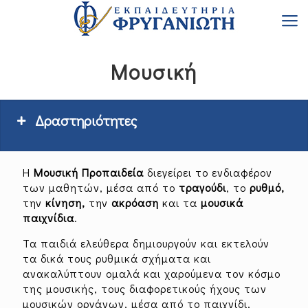
Μουσική
Δραστηριότητες
Δραστηριότητες
Η
Μουσική Προπαιδεία
διεγείρει το ενδιαφέρον
Προγράμματα Διδασκαλίας
Δραστηριότητες
των μαθητών, μέσα από το
τραγούδι
, το
ρυθμό,
την
κίνηση,
την
ακρόαση
και τα
μουσικά
παιχνίδια
.
Ξένες Γλώσσες
Πληροφορική
Τα παιδιά ελεύθερα δημιουργούν και εκτελούν
τα δικά τους ρυθμικά σχήματα και
ανακαλύπτουν ομαλά και χαρούμενα τον κόσμο
της μουσικής, τους διαφορετικούς ήχους των
Αθλητικές δραστηριότητες
Εργαστήριο Ρομποτικής &
μουσικών οργάνων, μέσα από το παιχνίδι,