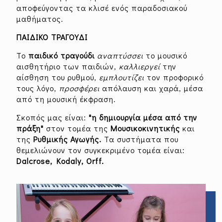
- Clubs
Τεχνολογίας
αποφεύγοντας τα κλισέ ενός παραδοσιακού
μαθήματος.
ΠΑΙΔΙΚΟ ΤΡΑΓΟΥΔΙ
Εικαστικά
Μουσική
Το
παιδικό τραγούδι
αναπτύσσει
το μουσικό
αισθητήριο των παιδιών,
καλλιεργεί
την
αίσθηση του ρυθμού,
εμπλουτίζει
τον προφορικό
Πολιτιστικές Εκδηλώσεις -
Θεατρική Αγωγή
τους λόγο,
προσφέρει
απόλαυση και χαρά, μέσα
Εκπαιδευτικές Επισκέψεις
από τη μουσική έκφραση.
Σκοπός μας είναι:
"η δημιουργία μέσα από την
πράξη"
στον τομέα της
Μουσικοκινητικής
και
της
Ρυθμικής Αγωγής.
Τα συστήματα που
Περιβαλλοντική
Σχολικές Γιορτές
θεμελιώνουν τον συγκεκριμένο τομέα είναι:
Εκπαίδευση - Πράσινη
Dalcrose, Kodaly, Orff.
Εβδομάδα