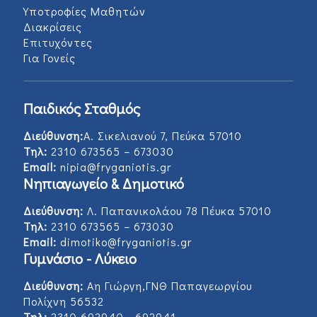
Υποτροφίες Μαθητών
Διακρίσεις
Επιτυχόντες
Για Γονείς
Παιδικός Σταθμός
Διεύθυνση:
Α. Σικελιανού 7, Πεύκα 57010
Τηλ:
2310 673565 – 673030
Email:
nipia@fryganiotis.gr
Νηπιαγωγείο & Δημοτικό
Διεύθυνση:
Λ. Παπανικολάου 78 Πέυκα 57010
Τηλ:
2310 673565 – 673030
Email:
dimotiko@fryganiotis.gr
Γυμνάσιο - Λύκειο
Διεύθυνση:
Αη Γιώργη,ΓΝΘ Παπαγεωργίου
Πολίχνη 56532
Τηλ:
2310 692940 - 692941