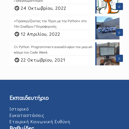
Προγραμματισμού
0
24 Οκτωβρίου, 2022
«Προσεγγίζοντας την Τέχνη με την Python» στο
14ο Συνέδριο Πληροφορικής.
0
12 Απριλίου, 2022
Οι Python Programmers ανακάλυψαν τον μαγικό
κόσμο του Code Week.
0
22 Οκτωβρίου, 2021
Εκπαιδευτήριο
Ιστορικό
Εγκαταστάσεις
Εταιρική Κοινωνική Ευθύνη
Βαθμίδες