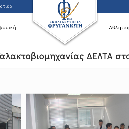
οτικό
φορική
Αθλητισ
αλακτοβιομηχανίας ΔΕΛΤΑ στ