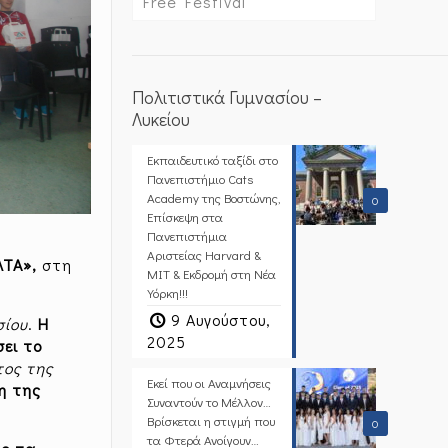
Free Festival
Πολιτιστικά Γυμνασίου –
Λυκείου
Εκπαιδευτικό ταξίδι στο
Πανεπιστήμιο Cats
Academy της Βοστώνης,
0
Επίσκεψη στα
Πανεπιστήμια
Αριστείας Harvard &
ΛΤΑ»,
στη
MIT & Εκδρομή στη Νέα
Υόρκη!!!
9 Αυγούστου,
σίου
.
Η
2025
ει το
τος της
Εκεί που οι Αναμνήσεις
η της
Συναντούν το Μέλλον…
Βρίσκεται η στιγμή που
0
τα Φτερά Ανοίγουν…