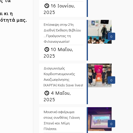
ας τα
16 Ιουνίου,
2025
ι κι η
νότητά μας.
Επίσκεψη στην 21η
Διεθνή Έκθεση Βιβλίου
…Προάγοντας τη
0
Φιλαναγνωσία!
10 Μαΐου,
2025
Διαγωνισμός
Καρδιοπνευμονικής
Αναζωογόνησης
0
(ΚΑΡΠΑ) Kids Save lives!
4 Μαΐου,
2025
Μουσικό αφιέρωμα
στους συνθέτες Γιάννη
Σπανό και Μίμη
0
Πλέσσα.